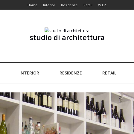
Home
Interior
Residenze
Retail
W.I.P.
studio di architettura
INTERIOR
RESIDENZE
RETAIL