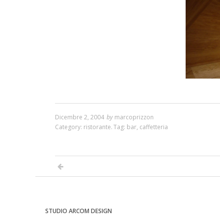
Dicembre 2, 2004
by
marcoprizzon
Category:
ristorante
.
Tag:
bar
,
caffetteria
STUDIO ARCOM DESIGN